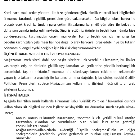
Kredi kartı mail-order yöntemi ile bize göndereceğiniz kimlik ve kredi kart bilgileriniz
firmamız tarafından gizlilik prensibine göre saklanacaktır. Bu bilgiler olası banka ile
oluşubilecek kredi kartından para çekim itirazlarına karşı 60 gün süre ile bekletilip
daha sonrasında imha edilmektedir. Sipariş ettiğiniz ürünlerin bedeli karşılığında bize
göndereceğiniz tarafınızdan onaylı mail-order formu bedeli dışında herhangi bir
bedelin kartınızdan çekilmesi halinde doğal olarak bankaya itiraz edebilir ve bu tutarın
ödenmesini engelleyebileceğiniz için bir risk oluşturmamaktadır.
ÜÇÜNCÜ TARAF WEB SİTELERİ VE UYGULAMALAR
Mağazamız, web sitesi dâhilinde başka sitelere link verebilir. Firmamız, bu linkler
vasıtasıyla erişilen sitelerin gizlilik uygulamaları ve içeriklerine yönelik herhangi bir
sorumluluk taşımamaktadır.
Firmamıza ait sitede
yayınlanan reklamlar, reklamcılık
yapan iş ortaklarımız aracılığı ile kullanıcılarımıza dağıtılır. İş bu sözleşmedeki Gizlilik
Politikası Prensipleri, sadece Mağazamızın kullanımına ilişkindir, üçüncü taraf web
sitelerini kapsamaz.
İSTİSNAİ HALLER
Aşağıda belirtilen sınırlı hallerde Firmamız, işbu "Gizlilik Politikası" hükümleri dışında
kullanıcılara ait bilgileri üçüncü kişilere açıklayabilir. Bu durumlar sınırlı sayıda olmak
üzere;
Kanun, Kanun Hükmünde Kararname, Yönetmelik v.b. yetkili hukuki otorite
tarafından çıkarılan ve yürürlülükte olan hukuk kurallarının getirdiği
zorunluluklara uymak;
Mağazamızınkullanıcılarla akdettiği "Üyelik Sözleşmesi"'nin ve diğer
sözleşmelerin gereklerini yerine getirmek ve bunları uygulamaya koymak
amacıyla;