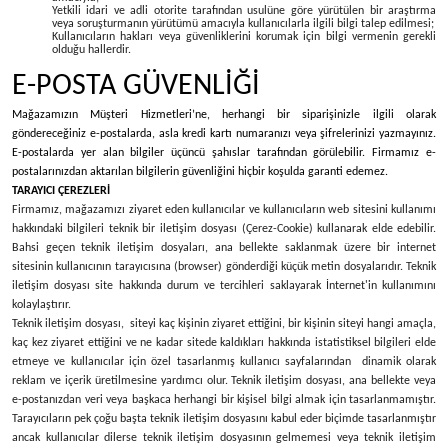
Yetkili idari ve adli otorite tarafından usulüne göre yürütülen bir araştırma
veya soruşturmanın yürütümü amacıyla kullanıcılarla ilgili bilgi talep edilmesi;
Kullanıcıların hakları veya güvenliklerini korumak için bilgi vermenin gerekli
olduğu hallerdir.
E-POSTA GÜVENLİĞİ
Mağazamızın Müşteri Hizmetleri’ne, herhangi bir siparişinizle ilgili olarak
göndereceğiniz e-postalarda, asla kredi kartı numaranızı veya şifrelerinizi yazmayınız.
E-postalarda yer alan bilgiler üçüncü şahıslar tarafından görülebilir. Firmamız e-
postalarınızdan aktarılan bilgilerin güvenliğini hiçbir koşulda garanti edemez.
TARAYICI ÇEREZLERİ
Firmamız, mağazamızı ziyaret eden kullanıcılar ve kullanıcıların web sitesini kullanımı
hakkındaki bilgileri teknik bir iletişim dosyası (Çerez-Cookie) kullanarak elde edebilir.
Bahsi geçen teknik iletişim dosyaları, ana bellekte saklanmak üzere bir internet
sitesinin kullanıcının tarayıcısına (browser) gönderdiği küçük metin dosyalarıdır. Teknik
iletişim dosyası site hakkında durum ve tercihleri saklayarak İnternet'in kullanımını
kolaylaştırır.
Teknik iletişim dosyası, siteyi kaç kişinin ziyaret ettiğini, bir kişinin siteyi hangi amaçla,
kaç kez ziyaret ettiğini ve ne kadar sitede kaldıkları hakkında istatistiksel bilgileri elde
etmeye ve kullanıcılar için özel tasarlanmış kullanıcı sayfalarından dinamik olarak
reklam ve içerik üretilmesine yardımcı olur. Teknik iletişim dosyası, ana bellekte veya
e-postanızdan veri veya başkaca herhangi bir kişisel bilgi almak için tasarlanmamıştır.
Tarayıcıların pek çoğu başta teknik iletişim dosyasını kabul eder biçimde tasarlanmıştır
ancak kullanıcılar dilerse teknik iletişim dosyasının gelmemesi veya teknik iletişim