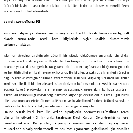
veya herhangi bir kısmının kamu alanına girmesini veya yetkisiz kullanımını veya
üçüncü bir kişiye ifşasını önlemek için gerekli tüm tedbirleri almayı ve gerekli özeni
göstermeyi taahhüt etmektedir.
KREDİ KARTI GÜVENLİĞİ
Firmamız
, alışveriş sitelerimizden alışveriş yapan kredi kartı sahiplerinin güvenliğini ilk
planda tutmaktadır. Kredi kartı bilgileriniz hiçbir şekilde sistemimizde
saklanmamaktadır.
İşlemler sürecine girdiğinizde güvenli bir sitede olduğunuzu anlamak için dikkat
etmeniz gereken iki şey vardır. Bunlardan biri tarayıcınızın en alt satırında bulunan bir
anahtar ya da kilit simgesidir. Bu güvenli bir internet sayfasında olduğunuzu gösterir
ve her türlü bilgileriniz şifrelenerek korunur. Bu bilgiler, ancak satış işlemleri sürecine
bağlı olarak ve verdiğiniz talimat istikametinde kullanılır. Alışveriş sırasında kullanılan
kredi kartı ile ilgili bilgiler alışveriş sitelerimizden bağımsız olarak 256 bit SSL (Secure
Sockets Layer) protokolü ile şifrelenip sorgulanmak üzere ilgili bankaya ulaştırılır.
Kartın kullanılabilirliği onaylandığı takdirde alışverişe devam edilir. Kartla ilgili hiçbir
bilgi tarafımızdan görüntülenemediğinden ve kaydedilmediğinden, üçüncü şahısların
herhangi bir koşulda bu bilgileri ele geçirmesi engellenmiş olur.
Online olarak kredi kartı ile verilen siparişlerin ödeme/fatura/teslimat adresi
bilgilerinin güvenilirliği firmamiz tarafından Kredi Kartları Dolandırıcılığı'na karşı
denetlenmektedir. Bu yüzden, alışveriş sitelerimizden ilk defa sipariş veren
müşterilerin siparişlerinin tedarik ve teslimat aşamasına gelebilmesi için öncelikle