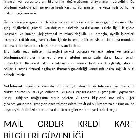
finansal ve adres/telefon bilgilerinin doğruluğunun onaylanması gereklidir. Bu
bilgilerin kontrolü için gerekirse kredi kartı sahibi müşteri ile veya ilgili banka ile
irtibata geçilmektedir.
Üye olurken verdiğiniz tüm bilgilere sadece siz ulaşabilir ve siz değiştirebilirsiniz. Üye
giriş bilgilerinizi güvenli koruduğunuz takdirde başkalarının sizinle ilgili bilgilere
ulaşması ve bunları değiştirmesi mümkün değildir. Bu amaçla, üyelik işlemleri
sırasında
128 bit SSL
güvenlik alanı içinde hareket edilir. Bu sistem kırılması mümkün
olmayan bir uluslararası bir şifreleme standardıdır.
Bilgi hattı veya müşteri hizmetleri servisi bulunan ve
açık adres ve telefon
bilgilerinin
belirtildiği İnternet alışveriş siteleri günümüzde daha fazla tercih
edilmektedir. Bu sayede aklınıza takılan bütün konular hakkında detaylı bilgi alabilir,
online alışveriş hizmeti sağlayan firmanın güvenirliği konusunda daha sağlıklı bilgi
edinebilirsiniz.
Not:
İnternet alışveriş sitelerinde firmanın açık adresinin ve telefonun yer almasına
dikkat edilmesini tavsiye ediyoruz. Alışveriş yapacaksanız alışverişinizi yapmadan
ürünü aldığınız mağazanın bütün telefon / adres bilgilerini not edin. Eğer
güvenmiyorsanız alışverişten önce telefon ederek teyit edin. Firmamıza ait tüm online
alışveriş sitelerimizde firmamıza dair tüm bilgiler ve firma yeri belirtilmiştir.
MAİL ORDER KREDİ KART
BİLGİLERİ GÜVENLİĞİ