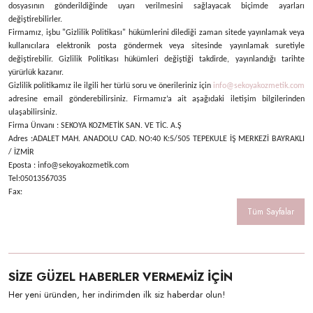
dosyasının gönderildiğinde uyarı verilmesini sağlayacak biçimde ayarları
değiştirebilirler.
Firmamız, işbu "Gizlilik Politikası" hükümlerini dilediği zaman sitede yayınlamak veya
kullanıcılara elektronik posta göndermek veya sitesinde yayınlamak suretiyle
değiştirebilir. Gizlilik Politikası hükümleri değiştiği takdirde, yayınlandığı tarihte
yürürlük kazanır.
Gizlilik politikamız ile ilgili her türlü soru ve önerileriniz için
info@sekoyakozmetik.com
adresine email gönderebilirsiniz. Firmamız’a ait aşağıdaki iletişim bilgilerinden
ulaşabilirsiniz.
Firma Ünvanı : SEKOYA KOZMETİK SAN. VE TİC. A.Ş
Adres :ADALET MAH. ANADOLU CAD. NO:40 K:5/505 TEPEKULE İŞ MERKEZİ BAYRAKLI
/ İZMİR
Eposta : info@sekoyakozmetik.com
Tel:05013567035
Fax:
Tüm Sayfalar
SİZE GÜZEL HABERLER VERMEMİZ İÇİN
Her yeni üründen, her indirimden ilk siz haberdar olun!