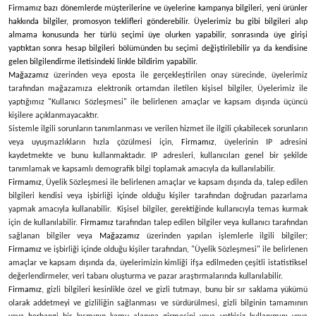
Firmamız bazı dönemlerde müşterilerine ve üyelerine kampanya bilgileri, yeni ürünler
hakkında bilgiler, promosyon teklifleri gönderebilir. Üyelerimiz bu gibi bilgileri alıp
almama konusunda her türlü seçimi üye olurken yapabilir, sonrasında üye girişi
yaptıktan sonra hesap bilgileri bölümünden bu seçimi değiştirilebilir ya da kendisine
gelen bilgilendirme iletisindeki linkle bildirim yapabilir.
Mağazamız
üzerinden veya eposta ile gerçekleştirilen onay sürecinde, üyelerimiz
tarafından mağazamıza elektronik ortamdan iletilen kişisel bilgiler, Üyelerimiz ile
yaptığımız "Kullanıcı Sözleşmesi" ile belirlenen amaçlar ve kapsam dışında üçüncü
kişilere açıklanmayacaktır.
Sistemle ilgili sorunların tanımlanması ve verilen hizmet ile ilgili çıkabilecek sorunların
veya uyuşmazlıkların hızla çözülmesi için,
Firmamız
, üyelerinin IP adresini
kaydetmekte ve bunu kullanmaktadır. IP adresleri, kullanıcıları genel bir şekilde
tanımlamak ve kapsamlı demografik bilgi toplamak amacıyla da kullanılabilir.
Firmamız
, Üyelik Sözleşmesi ile belirlenen amaçlar ve kapsam dışında da, talep edilen
bilgileri kendisi veya işbirliği içinde olduğu kişiler tarafından doğrudan pazarlama
yapmak amacıyla kullanabilir. Kişisel bilgiler, gerektiğinde kullanıcıyla temas kurmak
için de kullanılabilir.
Firmamız
tarafından talep edilen bilgiler veya kullanıcı tarafından
sağlanan bilgiler veya
Mağazamız
üzerinden yapılan işlemlerle ilgili bilgiler;
Firmamız
ve işbirliği içinde olduğu kişiler tarafından, "Üyelik Sözleşmesi" ile belirlenen
amaçlar ve kapsam dışında da, üyelerimizin kimliği ifşa edilmeden çeşitli istatistiksel
değerlendirmeler, veri tabanı oluşturma ve pazar araştırmalarında kullanılabilir.
Firmamız
, gizli bilgileri kesinlikle özel ve gizli tutmayı, bunu bir sır saklama yükümü
olarak addetmeyi ve gizliliğin sağlanması ve sürdürülmesi, gizli bilginin tamamının