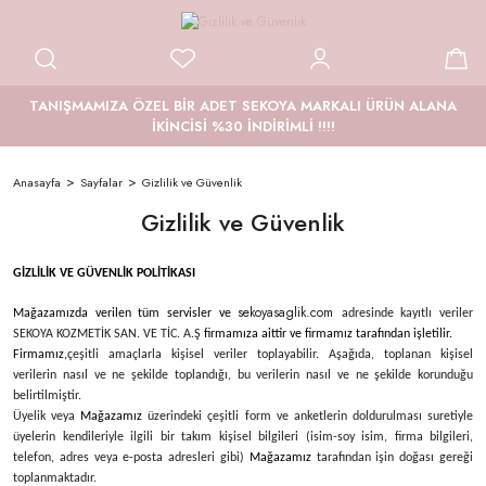
TANIŞMAMIZA ÖZEL BİR ADET SEKOYA MARKALI ÜRÜN ALANA
İKİNCİSİ %30 İNDİRİMLİ !!!!
Anasayfa
Sayfalar
Gizlilik ve Güvenlik
Gizlilik ve Güvenlik
GİZLİLİK VE GÜVENLİK POLİTİKASI
sekoyasaglik.com
Mağazamızda verilen tüm servisler ve
adresinde kayıtlı veriler
SEKOYA KOZMETİK SAN. VE TİC. A.Ş
firmamıza aittir ve firmamız tarafından işletilir.
Firmamız,
çeşitli amaçlarla kişisel veriler toplayabilir. Aşağıda, toplanan kişisel
verilerin nasıl ve ne şekilde toplandığı, bu verilerin nasıl ve ne şekilde korunduğu
belirtilmiştir.
Üyelik veya
Mağazamız
üzerindeki çeşitli form ve anketlerin doldurulması suretiyle
üyelerin kendileriyle ilgili bir takım kişisel bilgileri (isim-soy isim, firma bilgileri,
telefon, adres veya e-posta adresleri gibi)
Mağazamız
tarafından işin doğası gereği
toplanmaktadır.